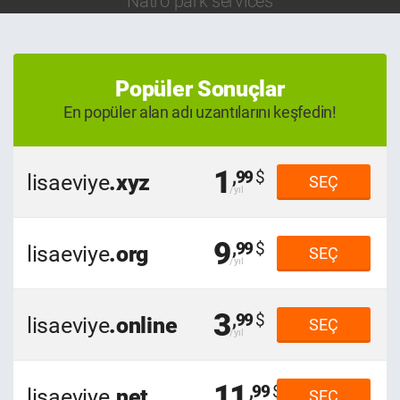
Natro park services
Popüler Sonuçlar
En popüler alan adı uzantılarını keşfedin!
1
,99
lisaeviye
.xyz
SEÇ
9
,99
lisaeviye
.org
SEÇ
3
,99
lisaeviye
.online
SEÇ
11
,99
lisaeviye
.net
SEÇ