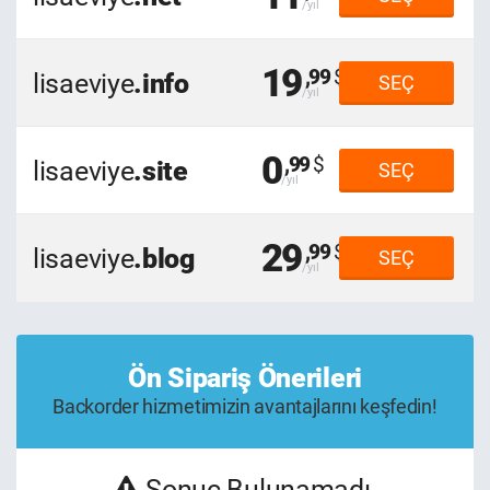
19
,99
lisaeviye
.info
SEÇ
0
,99
lisaeviye
.site
SEÇ
29
,99
lisaeviye
.blog
SEÇ
Ön Sipariş Önerileri
Backorder hizmetimizin avantajlarını keşfedin!
Sonuç Bulunamadı.